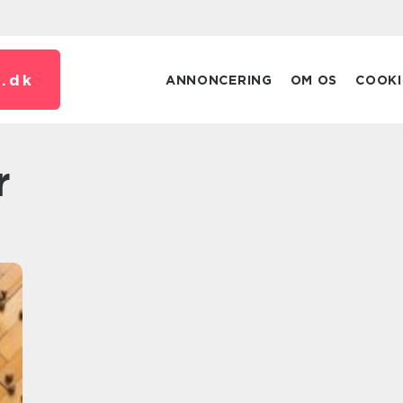
.
dk
ANNONCERING
OM OS
COOKI
r