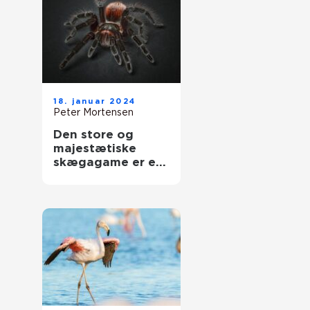
18. januar 2024
Peter Mortensen
Den store og
majestætiske
skægagame er en
type øgle, der
tilhører familien
Agamidae