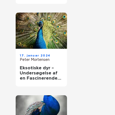
Fascinating World
of These
Mysterious
Creatures
17. januar 2024
Peter Mortensen
Eksotiske dyr –
Undersøgelse af
en Fascinerende
Verden af
Dyrediversitet