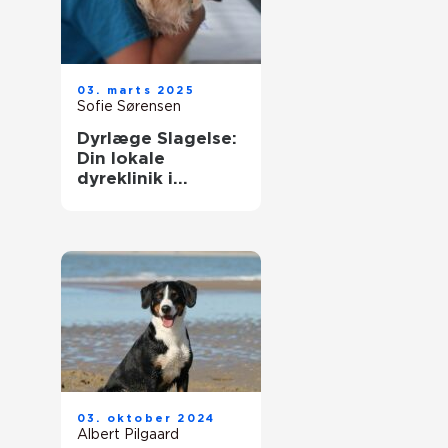
03. marts 2025
Sofie Sørensen
Dyrlæge Slagelse:
Din lokale
dyreklinik i
centrum af
kæledyrspleje
03. oktober 2024
Albert Pilgaard