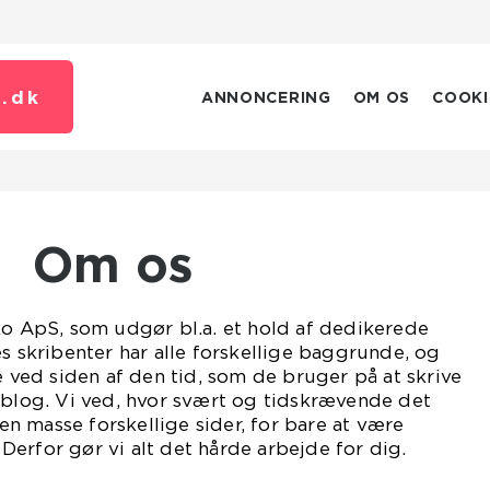
.
dk
ANNONCERING
OM OS
COOKI
Om os
ko ApS, som udgør bl.a. et hold af dedikerede
es skribenter har alle forskellige baggrunde, og
e ved siden af den tid, som de bruger på at skrive
 blog. Vi ved, hvor svært og tidskrævende det
 masse forskellige sider, for bare at være
erfor gør vi alt det hårde arbejde for dig.