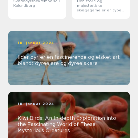
Skadedyrsbekæmpelse i
Den store og
Kalundborg
majestætiske
skægagame er en type
øgle, der tilhører
familien Agamidae
18. januar 2024
Ilder dyr er en fascinerende og elsket art
blandt dyreejere og dyreelskere
18. januar 2024
Kiwi Birds: An In-depth Exploration into
the Fascinating World of These
Mysterious Creatures