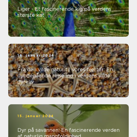
Liger - Et fascinerende kig på verdens
største kat
16. januar 2024
Fra den vilde natur til vores hjerter: En
dybdegående rejse ind i verdens vilde
dyreliv
15. januar 2024
Dyr på savannen: En fascinerende verden
af naturlig mangfoldighed