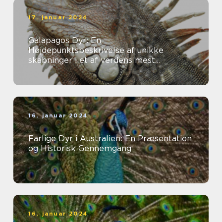
17. januar 2024
Galapagos Dyr: En
Højdepunktsbeskrivelse af unikke
skabninger i et af verdens mest
fascinerende økosystemer
16. januar 2024
Farlige Dyr i Australien: En Præsentation
og Historisk Gennemgang
16. januar 2024