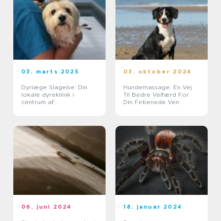
03. marts 2025
03. oktober 2024
Dyrlæge Slagelse: Din
Hundemassage: En Vej
lokale dyreklinik i
Til Bedre Velfærd For
centrum af
Din Firbenede Ven
kæledyrspleje
06. juni 2024
18. januar 2024