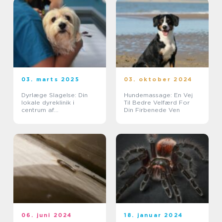
03. marts 2025
03. oktober 2024
Dyrlæge Slagelse: Din
Hundemassage: En Vej
lokale dyreklinik i
Til Bedre Velfærd For
centrum af
Din Firbenede Ven
kæledyrspleje
06. juni 2024
18. januar 2024