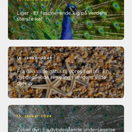
Liger - Et fascinerende kig på verdens
største kat
16. januar 2024
Fra den vilde natur til vores hjerter: En
dybdegående rejse ind i verdens vilde
dyreliv
15. januar 2024
Zobel dyr: En dybdegående undersøgelse