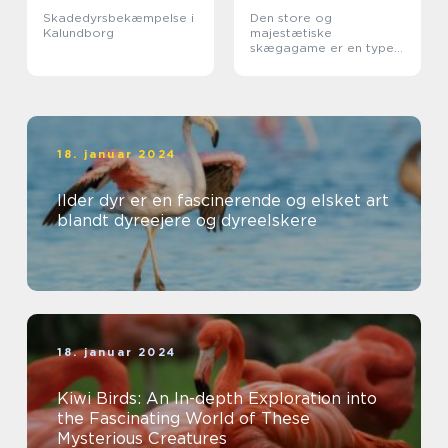
Skadedyrsbekæmpelse i
Den store og
Kalundborg
majestætiske
skægagame er en type
øgle, der tilhører
familien Agamidae
18. januar 2024
Ilder dyr er en fascinerende og elsket art
blandt dyreejere og dyreelskere
18. januar 2024
Kiwi Birds: An In-depth Exploration into
the Fascinating World of These
Mysterious Creatures