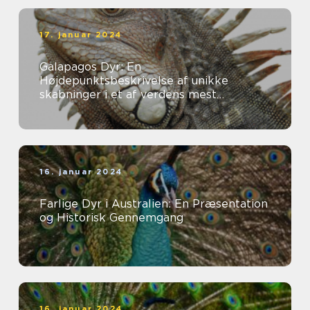
17. januar 2024
Galapagos Dyr: En
Højdepunktsbeskrivelse af unikke
skabninger i et af verdens mest
fascinerende økosystemer
16. januar 2024
Farlige Dyr i Australien: En Præsentation
og Historisk Gennemgang
16. januar 2024