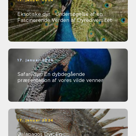
Eksotiske dyr - Undersøgelse af en
Fascinerende Verden af Dyrediversitet
17. januar 2024
Safari-dyr: En dybdegående
præsentation af vores vilde venner
17. januar 2024
Galapagos Dyr: En