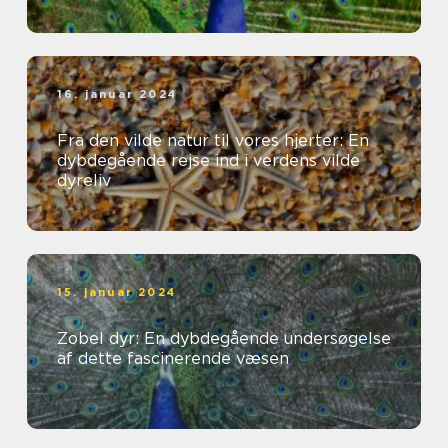
16. januar 2024
Fra den vilde natur til vores hjerter: En
dybdegående rejse ind i verdens vilde
dyreliv
15. januar 2024
Zobel dyr: En dybdegående undersøgelse
af dette fascinerende væsen