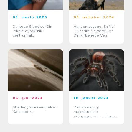
03. marts 2025
03. oktober 2024
Dyrlæge Slagelse: Din
Hundemassage: En Vej
lokale dyreklinik i
Til Bedre Velfærd For
centrum af
Din Firbenede Ven
kæledyrspleje
06. juni 2024
18. januar 2024
Skadedyrsbekæmpelse i
Den store og
Kalundborg
majestætiske
skægagame er en type
øgle, der tilhører
familien Agamidae