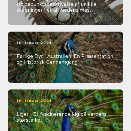
Højdepunktsbeskrivelse af unikke
skabninger i et af verdens mest
fascinerende økosystemer
16. januar 2024
Farlige Dyr i Australien: En Præsentation
og Historisk Gennemgang
16. januar 2024
Liger - Et fascinerende kig på verdens
største kat