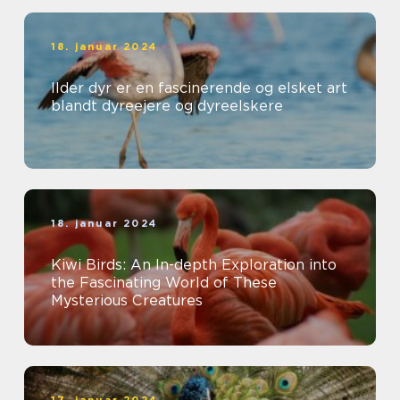
18. januar 2024
Ilder dyr er en fascinerende og elsket art
blandt dyreejere og dyreelskere
18. januar 2024
Kiwi Birds: An In-depth Exploration into
the Fascinating World of These
Mysterious Creatures
17. januar 2024