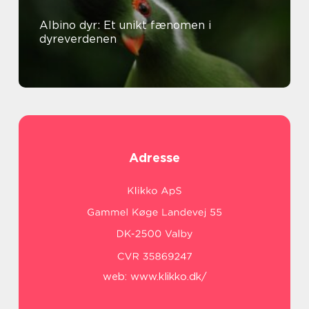
Albino dyr: Et unikt fænomen i
dyreverdenen
Adresse
web:
www.klikko.dk/