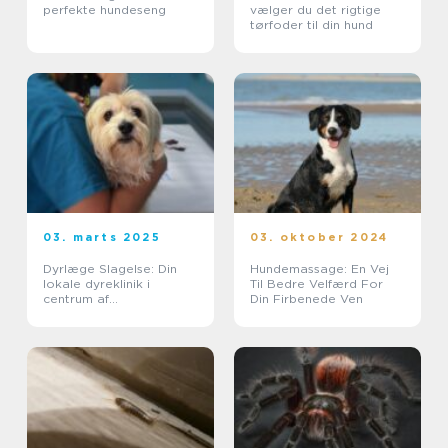
perfekte hundeseng
vælger du det rigtige
tørfoder til din hund
03. marts 2025
03. oktober 2024
Dyrlæge Slagelse: Din
Hundemassage: En Vej
lokale dyreklinik i
Til Bedre Velfærd For
centrum af
Din Firbenede Ven
kæledyrspleje