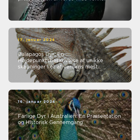
17. januar 2024
Galapagos Dyr: En
Højdepunktsbeskrivelse af unikke
skabninger i et af verdens mest
fascinerende økosystemer
16. januar 2024
Farlige Dyr i Australien: En Præsentation
og Historisk Gennemgang