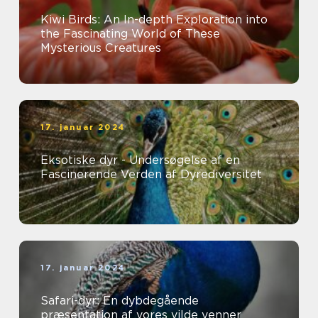
Kiwi Birds: An In-depth Exploration into
the Fascinating World of These
Mysterious Creatures
17. januar 2024
Eksotiske dyr - Undersøgelse af en
Fascinerende Verden af Dyrediversitet
17. januar 2024
Safari-dyr: En dybdegående
præsentation af vores vilde venner