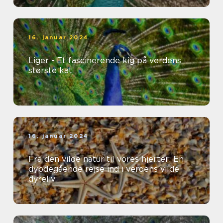
16. januar 2024
Liger - Et fascinerende kig på verdens
største kat
16. januar 2024
Fra den vilde natur til vores hjerter: En
dybdegående rejse ind i verdens vilde
dyreliv