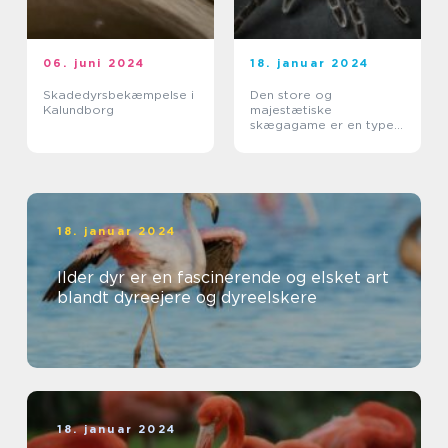
06. juni 2024
18. januar 2024
Skadedyrsbekæmpelse i
Den store og
Kalundborg
majestætiske
skægagame er en type
øgle, der tilhører
familien Agamidae
18. januar 2024
Ilder dyr er en fascinerende og elsket art
blandt dyreejere og dyreelskere
18. januar 2024