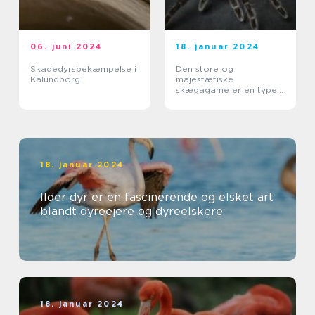
06. juni 2024
18. januar 2024
Skadedyrsbekæmpelse i
Den store og
Kalundborg
majestætiske
skægagame er en type
øgle, der tilhører
familien Agamidae
18. januar 2024
Ilder dyr er en fascinerende og elsket art
blandt dyreejere og dyreelskere
18. januar 2024