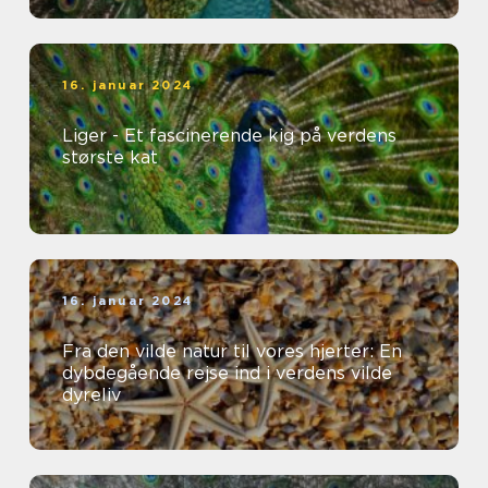
16. januar 2024
Liger - Et fascinerende kig på verdens
største kat
16. januar 2024
Fra den vilde natur til vores hjerter: En
dybdegående rejse ind i verdens vilde
dyreliv