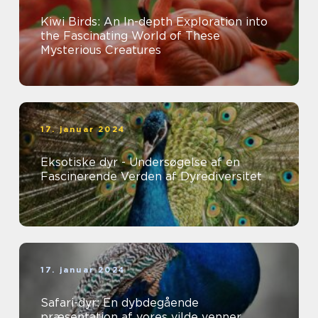
Kiwi Birds: An In-depth Exploration into
the Fascinating World of These
Mysterious Creatures
17. januar 2024
Eksotiske dyr - Undersøgelse af en
Fascinerende Verden af Dyrediversitet
17. januar 2024
Safari-dyr: En dybdegående
præsentation af vores vilde venner