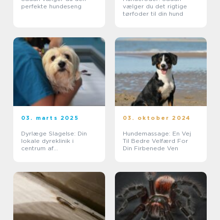
perfekte hundeseng
vælger du det rigtige
tørfoder til din hund
03. marts 2025
03. oktober 2024
Dyrlæge Slagelse: Din
Hundemassage: En Vej
lokale dyreklinik i
Til Bedre Velfærd For
centrum af
Din Firbenede Ven
kæledyrspleje