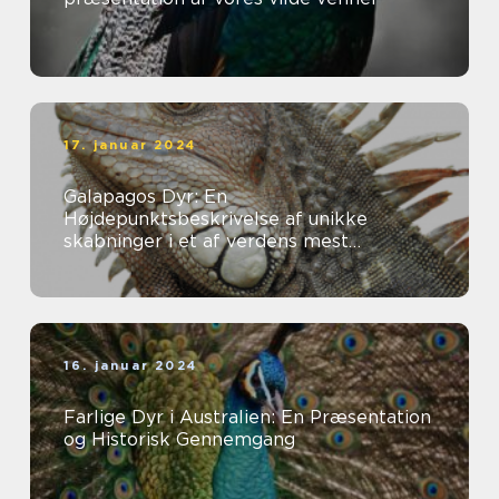
17. januar 2024
Galapagos Dyr: En
Højdepunktsbeskrivelse af unikke
skabninger i et af verdens mest
fascinerende økosystemer
16. januar 2024
Farlige Dyr i Australien: En Præsentation
og Historisk Gennemgang