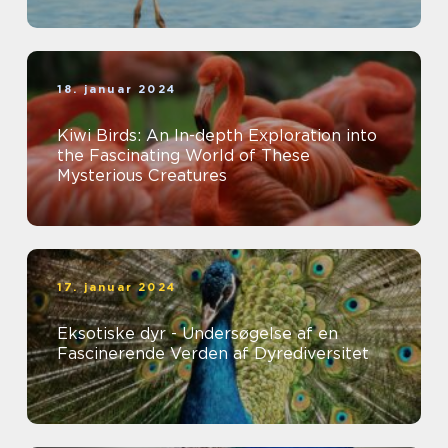
18. januar 2024
Kiwi Birds: An In-depth Exploration into
the Fascinating World of These
Mysterious Creatures
17. januar 2024
Eksotiske dyr - Undersøgelse af en
Fascinerende Verden af Dyrediversitet