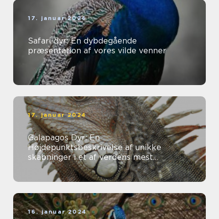
17. januar 2024
Safari-dyr: En dybdegående
præsentation af vores vilde venner
17. januar 2024
Galapagos Dyr: En
Højdepunktsbeskrivelse af unikke
skabninger i et af verdens mest
fascinerende økosystemer
16. januar 2024