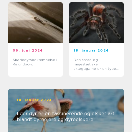
06. juni 2024
18. januar 2024
Skadedyrsbekæmpelse i
Den store og
Kalundborg
majestætiske
skægagame er en type
øgle, der tilhører
familien Agamidae
18. januar 2024
Ilder dyr er en fascinerende og elsket art
blandt dyreejere og dyreelskere