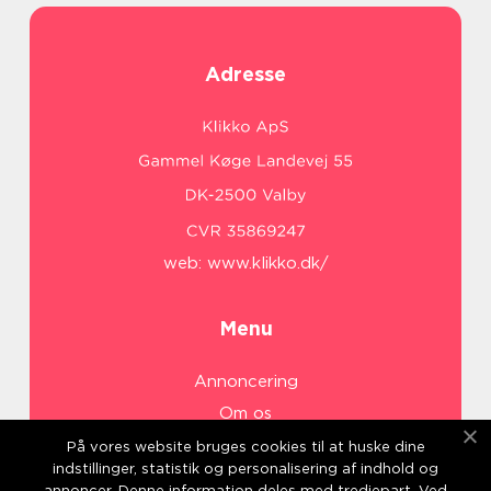
Adresse
web:
www.klikko.dk/
Menu
Annoncering
Om os
Cookies
På vores website bruges cookies til at huske dine
indstillinger, statistik og personalisering af indhold og
Kontakt os
annoncer. Denne information deles med tredjepart. Ved