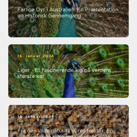
Farlige Dyr i Australien: En Præsentation
og Historisk Gennemgang
16. januar 2024
Liger - Et fascinerende kig på verdens
største kat
16. januar 2024
Fra den vilde natur til vores hjerter: En
dybdegående rejse ind i verdens vilde