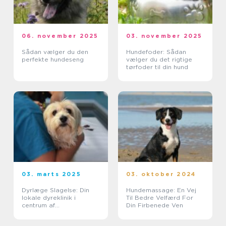
06. november 2025
03. november 2025
Sådan vælger du den
Hundefoder: Sådan
perfekte hundeseng
vælger du det rigtige
tørfoder til din hund
03. marts 2025
03. oktober 2024
Dyrlæge Slagelse: Din
Hundemassage: En Vej
lokale dyreklinik i
Til Bedre Velfærd For
centrum af
Din Firbenede Ven
kæledyrspleje